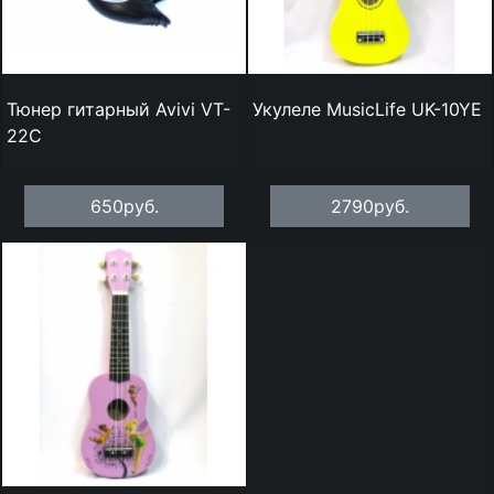
Тюнер гитарный Avivi VT-
Укулеле MusicLife UK-10YE
22C
650руб.
2790руб.