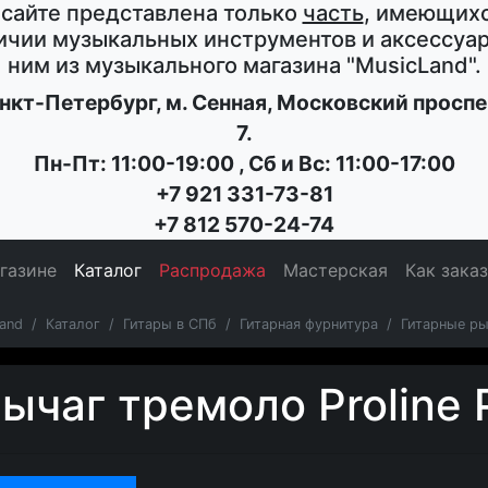
 сайте представлена только
часть
, имеющихс
ичии музыкальных инструментов и аксессуар
ним из музыкального магазина
"MusicLand"
.
нкт-Петербург
, м. Сенная,
Московский проспе
7
.
Пн-Пт: 11:00-19:00
,
Сб и Вс: 11:00-17:00
+7 921 331-73-81
+7 812 570-24-74
газине
Каталог
Распродажа
Мастерская
Как зака
and
Каталог
Гитары в СПб
Гитарная фурнитура
Гитарные ры
ычаг тремоло Proline