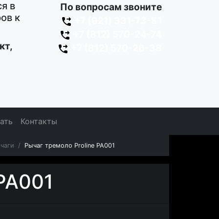
я в
По вопросам звоните
ов к
+7 (921) 331-73-81
+7 (812) 570-24-74
кт,
+7 (812) 570-26-38
зать
Контакты
чаги
Рычаг тремоло Proline PA001
 PA001