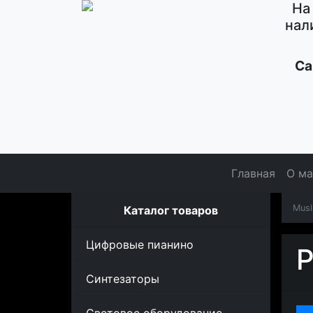
На
нал
Са
Главная
О ма
Musl
Каталог товаров
Цифровые пианино
Р
Синтезаторы