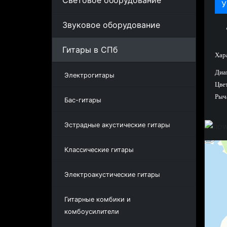
Световое оборудование
У
Звуковое оборудование
Гитары в СПб
Хар
Диам
Электрогитары
Цве
Рыча
Бас-гитары
Эстрадные акустические гитары
Классические гитары
Электроакустические гитары
Гитарные комбики и
комбоусилители