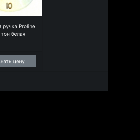
 ручка Proline
 тон белая
знать цену