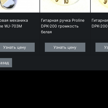
овая механика
Гитарная ручка Proline
Гитарная
ine WJ-703M
DPK-200 громкость
DPK-200
белая
Узнать цену
Узнать цену
У
азад