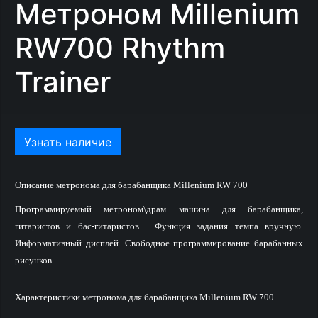
Метроном Millenium
RW700 Rhythm
Trainer
Узнать наличие
Описание метронома для барабанщика Millenium RW 700
Программируемый метроном\драм машина для барабанщика,
гитаристов и бас-гитаристов. Функция задания темпа вручную.
Информативный дисплей. Свободное программирование барабанных
рисунков.
Характеристики метронома для барабанщика Millenium RW 700