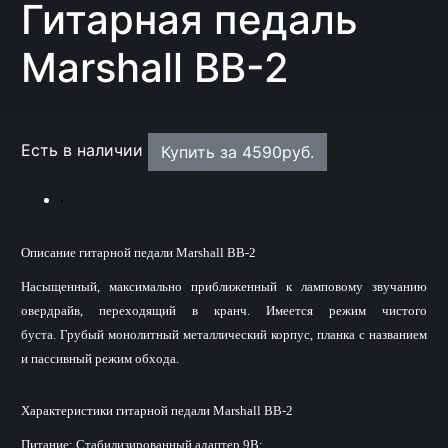
Гитарная педаль
Marshall BB-2
Есть в наличии
Купить за
4590
руб.
Описание гитарной педали Marshall BB-2
Насыщенный, максимально приближенный к ламповому звучанию
овердрайв, переходящий в кранч. Имеется режим чистого
буста. Грубый монолитный металлический корпус, планка с названием
и пассивный режим обхода.
Характеристики гитарной педали Marshall BB-2
Питание: Стабилизированный адаптер 9В;