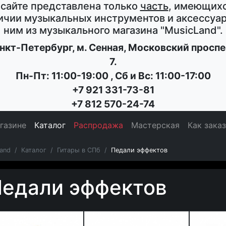
 сайте представлена только
часть
, имеющихс
ичии музыкальных инструментов и аксессуар
ним из музыкального магазина
"MusicLand"
.
нкт-Петербург
, м. Сенная,
Московский проспе
7
.
Пн-Пт: 11:00-19:00
,
Сб и Вс: 11:00-17:00
+7 921 331-73-81
+7 812 570-24-74
газине
Каталог
Распродажа
Мастерская
Как зака
and
Каталог
Гитары в СПб
Педали эффектов
едали эффектов