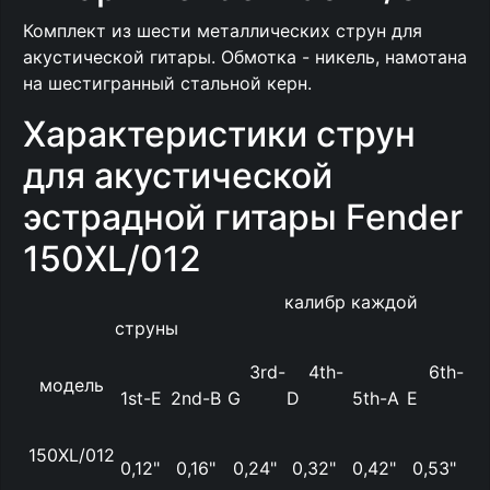
Комплект из шести металлических струн для
акустической гитары. Обмотка - никель, намотана
на шестигранный стальной керн.
Характеристики струн
для акустической
эстрадной гитары Fender
150XL/012
калибр каждой
струны
3rd-
4th-
6th-
модель
1st-E
2nd-B
G
D
5th-A
E
150XL/012
0,12"
0,16"
0,24"
0,32"
0,42"
0,53"