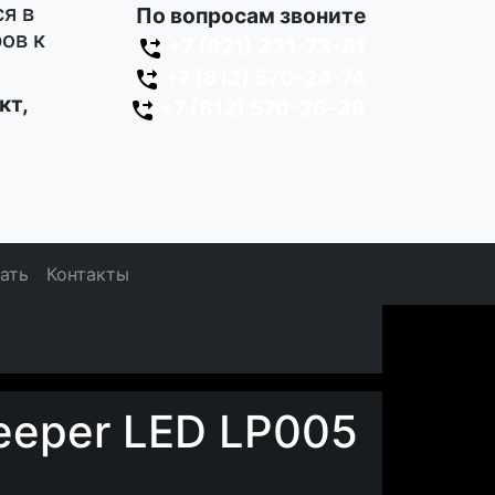
я в
По вопросам звоните
ов к
+7 (921) 331-73-81
+7 (812) 570-24-74
кт,
+7 (812) 570-26-38
зать
Контакты
eeper LED LP005