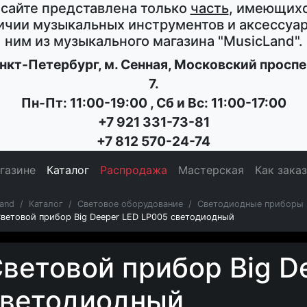
 сайте представлена только
часть
, имеющихс
ичии музыкальных инструментов и аксессуар
ним из музыкального магазина
"MusicLand"
.
нкт-Петербург
, м. Сенная,
Московский проспе
7
.
Пн-Пт: 11:00-19:00
,
Сб и Вс: 11:00-17:00
+7 921 331-73-81
+7 812 570-24-74
газине
Каталог
Распродажа
Мастерская
Как зака
and
Каталог
Световое оборудование
Светодиодные приборы
ветовой прибор Big Deeper LED LP005 светодиодный
ветовой прибор Big D
светодиодный