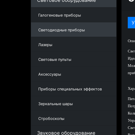
Световое оборудование
Галогеновые приборы
У
Светодиодные приборы
Опи
Лазеры
Cве
Иде
Световые пульты
Мож
при
Аксессуары
Хар
Приборы специальных эффектов
Пита
Зеркальные шары
Пот
Кол
Стробоскопы
Упр
Свет
Звуковое оборудование
Раз