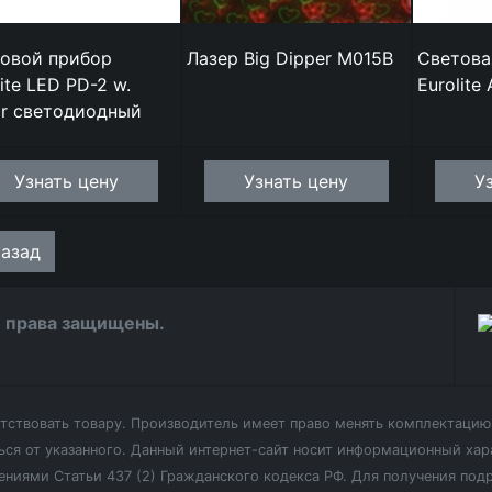
овой прибор
Лазер Big Dipper M015B
Светова
lite LED PD-2 w.
Eurolite 
or светодиодный
Узнать цену
Узнать цену
У
азад
се права защищены.
етствовать товару. Производитель имеет право менять комплектацию 
ся от указанного.
Данный интернет-сайт носит информационный хара
ениями Статьи 437 (2) Гражданского кодекса РФ. Для получения по