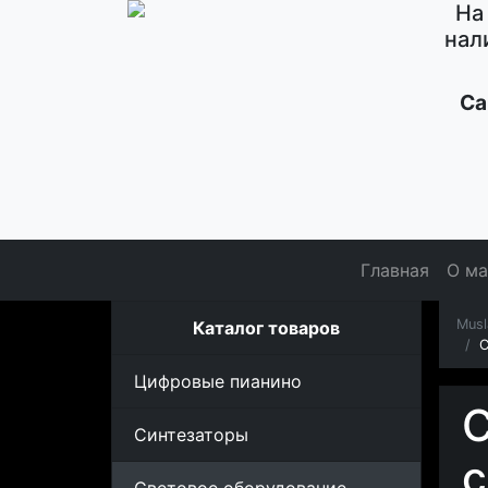
На
нал
Са
Главная
О ма
Musl
Каталог товаров
С
Цифровые пианино
С
Синтезаторы