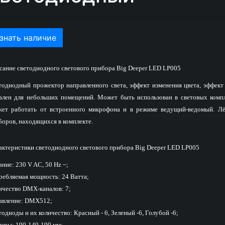
знать наличие
сание светодиодного светового прибора Big Deeper LED LP005
тодиодный прожектор направленного света, эффект изменения цвета, эффект с
ален для небольших помещений. Может быть использован в световых компле
ет работать от встроенного микрофона и в режиме ведущий-ведомый. Лёг
боров, находящихся в комплекте.
актеристики светодиодного светового прибора Big Deeper LED LP005
ние: 230 V AC, 50 Hz ~;
ребляемая мощность: 24 Ватта;
ичество DMX-каналов: 7;
авление: DMX512;
одиоды и их количество: Красный - 6, Зеленый -6, Голубой -6;
меры: 190-140-190 мм;