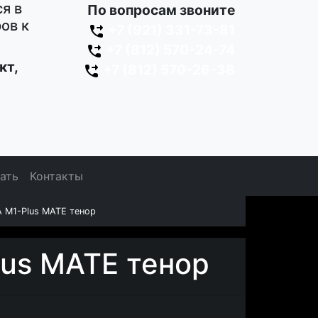
я в
По вопросам звоните
ов к
+7 (921) 331-73-81
+7 (812) 570-24-74
кт,
+7 (812) 570-26-38
зать
Контакты
A M1-Plus MATE тенор
lus MATE тенор