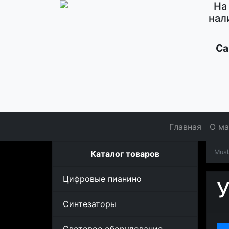
На
нал
Са
Главная
О ма
Musl
Каталог товаров
Цифровые пианино
У
Синтезаторы