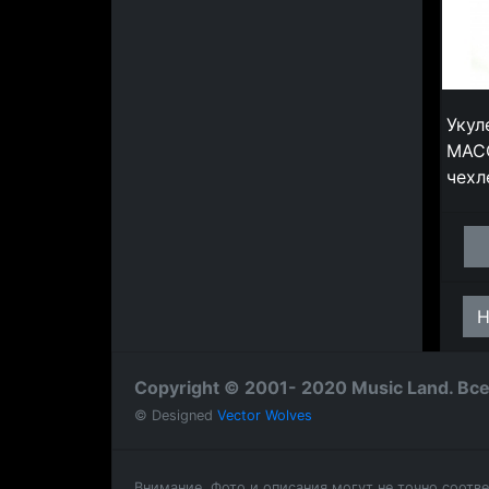
Укул
MACO
чехл
Н
Copyright © 2001- 2020 Music Land. В
© Designed
Vector Wolves
Внимание.
Фото и описания могут не точно соотв