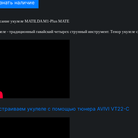
знать наличие
сание укулеле MATILDA M1-Plus MATE
леле - традиционный гавайский четырех струнный инструмент. Тенор укулеле с 
страиваем укулеле с помощью тюнера AVIVI VT22-C