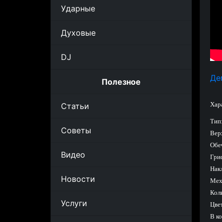
Ударные
Духовые
DJ
Де
Полезное
Хар
Статьи
Тип:
Советы
Вер
Обе
Видео
Гри
Нак
Новости
Мех
Коли
Услуги
Цве
В ко