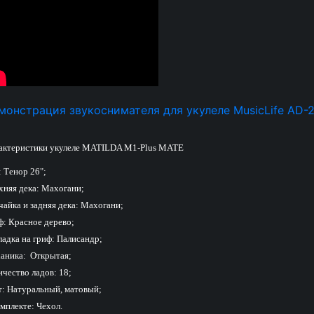
монстрация звукоснимателя для укулеле MusicLife AD-
актеристики укулеле MATILDA M1-Plus MATE
 Тенор 26";
хняя дека: Махогани;
чайка и задняя дека: Махогани;
ф: Красное дерево;
ладка на гриф: Палисандр;
аника: Открытая;
чество ладов: 18;
т: Натуральный, матовый;
мплекте: Чехол.