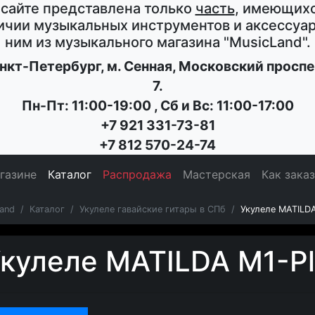
 сайте представлена только
часть
, имеющихс
ичии музыкальных инструментов и аксессуар
ним из музыкального магазина
"MusicLand"
.
нкт-Петербург
, м. Сенная,
Московский проспе
7
.
Пн-Пт: 11:00-19:00
,
Сб и Вс: 11:00-17:00
+7 921 331-73-81
+7 812 570-24-74
газине
Каталог
Распродажа
Мастерская
Как зака
and
Каталог
Укулеле гавайские гитары в СПб
Укулеле MATILD
кулеле MATILDA M1-P