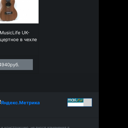
MusicLife UK-
цертное в чехле
4940руб.
и конструкцию, не внося изменения в