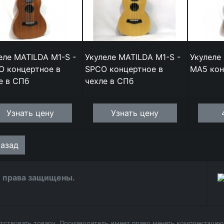
еле MATILDA M1-S -
Укулеле MATILDA M1-S -
Укулеле 
 концертное в
SPCO концертное в
MA5 кон
е в СПб
чехле в СПб
Узнать цену
Узнать цену
азад
се права защищены.
етствовать товару. Производитель имеет право менять комплектацию 