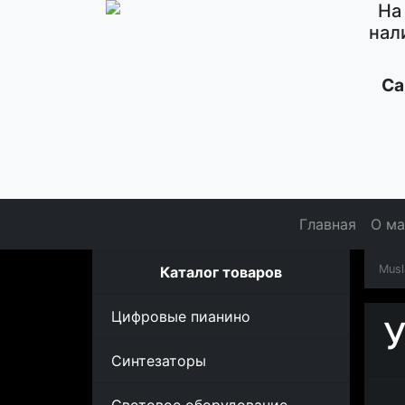
На
нал
Са
Главная
О ма
Musl
Каталог товаров
Цифровые пианино
У
Синтезаторы