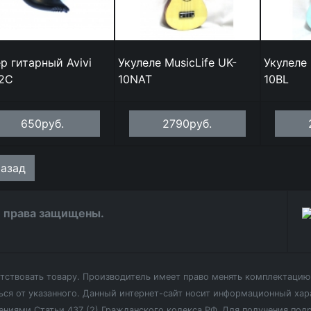
р гитарный Avivi
Укулеле MusicLife UK-
Укулеле 
2C
10NAT
10BL
650руб.
2790руб.
азад
се права защищены.
етствовать товару. Производитель имеет право менять комплектацию 
ся от указанного.
Данный интернет-сайт носит информационный хара
ениями Статьи 437 (2) Гражданского кодекса РФ. Для получения по