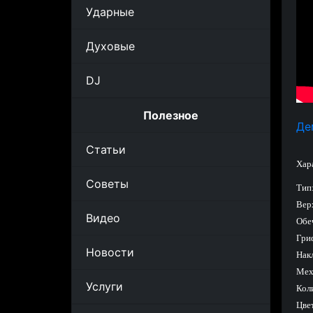
Ударные
Духовые
DJ
Полезное
Де
Статьи
Хар
Советы
Тип
Верх
Видео
Обеч
Гри
Новости
Накл
Мех
Услуги
Коли
Цве