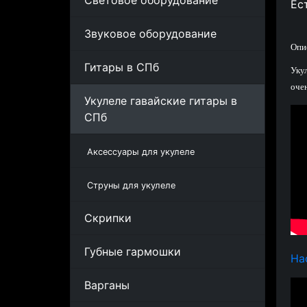
Световое оборудование
Ес
Звуковое оборудование
Опи
Гитары в СПб
Уку
оче
Укулеле гавайские гитары в
СПб
Аксессуары для укулеле
Струны для укулеле
Скрипки
Губные гармошки
На
Варганы