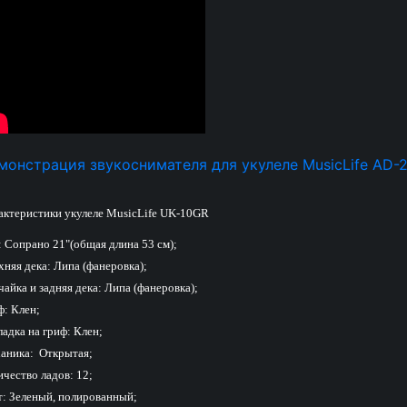
монстрация звукоснимателя для укулеле MusicLife AD-
актеристики укулеле MusicLife UK-10GR
: Сопрано 21"(общая длина 53 см);
няя дека: Липа (фанеровка);
айка и задняя дека: Липа (фанеровка);
ф: Клен;
адка на гриф: Клен;
аника: Открытая;
чество ладов: 12;
т: Зеленый, полированный;