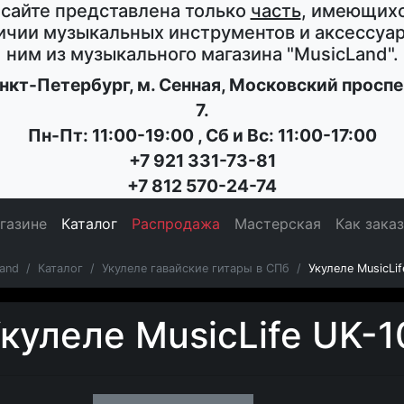
 сайте представлена только
часть
, имеющихс
ичии музыкальных инструментов и аксессуар
ним из музыкального магазина
"MusicLand"
.
нкт-Петербург
, м. Сенная,
Московский проспе
7
.
Пн-Пт: 11:00-19:00
,
Сб и Вс: 11:00-17:00
+7 921 331-73-81
+7 812 570-24-74
газине
Каталог
Распродажа
Мастерская
Как зака
and
Каталог
Укулеле гавайские гитары в СПб
Укулеле MusicLi
кулеле MusicLife UK-