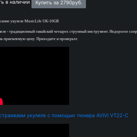
ть в наличии
Купить за
2790
руб.
сание укулеле MusicLife UK-10GR
леле - традиционный гавайский четырех струнный инструмент. Недорогое сопра
нь приемлемую цену. Приходите и проверьте.
страиваем укулеле с помощью тюнера AVIVI VT22-C