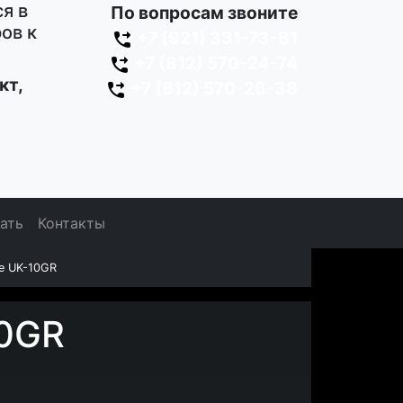
я в
По вопросам звоните
ов к
+7 (921) 331-73-81
+7 (812) 570-24-74
кт,
+7 (812) 570-26-38
зать
Контакты
fe UK-10GR
10GR