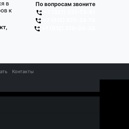
я в
По вопросам звоните
ов к
+7 (921) 331-73-81
+7 (812) 570-24-74
кт,
+7 (812) 570-26-38
зать
Контакты