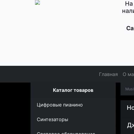
На
нал
Са
Главная
О ма
Musl
Каталог товаров
Цифровые пианино
Но
Синтезаторы
Дж