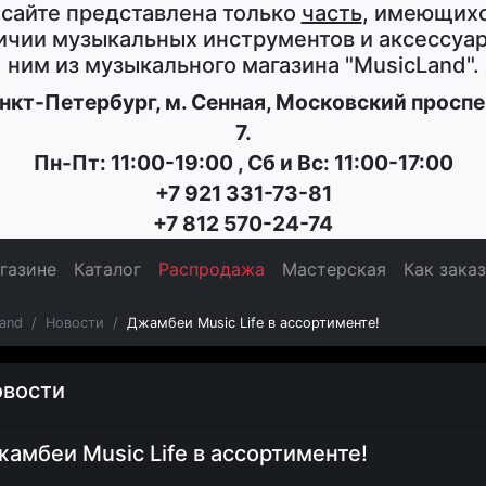
 сайте представлена только
часть
, имеющихс
ичии музыкальных инструментов и аксессуар
ним из музыкального магазина
"MusicLand"
.
нкт-Петербург
, м. Сенная,
Московский проспе
7
.
Пн-Пт: 11:00-19:00
,
Сб и Вс: 11:00-17:00
+7 921 331-73-81
+7 812 570-24-74
газине
Каталог
Распродажа
Мастерская
Как зака
and
Новости
Джамбеи Music Life в ассортименте!
вости
амбеи Music Life в ассортименте!