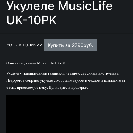
Укулеле MusicLife
UK-10PK
Есть в наличии
Купить за
2790
руб.
Описание укулеле MusicLife UK-10PK
Укулеле - традиционный гавайский четырех струнный инструмент.
Недорогое сопрано укулеле с хорошим звуком и чехлом в комплекте за
очень приемлемую цену. Приходите и проверьте.